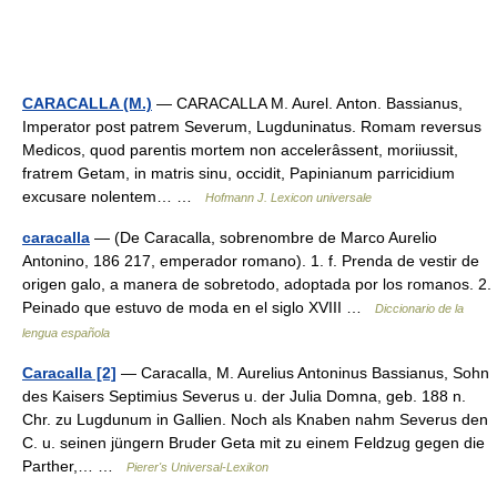
CARACALLA (M.)
— CARACALLA M. Aurel. Anton. Bassianus,
Imperator post patrem Severum, Lugduninatus. Romam reversus
Medicos, quod parentis mortem non accelerâssent, moriiussit,
fratrem Getam, in matris sinu, occidit, Papinianum parricidium
excusare nolentem… …
Hofmann J. Lexicon universale
caracalla
— (De Caracalla, sobrenombre de Marco Aurelio
Antonino, 186 217, emperador romano). 1. f. Prenda de vestir de
origen galo, a manera de sobretodo, adoptada por los romanos. 2.
Peinado que estuvo de moda en el siglo XVIII …
Diccionario de la
lengua española
Caracalla [2]
— Caracalla, M. Aurelius Antoninus Bassianus, Sohn
des Kaisers Septimius Severus u. der Julia Domna, geb. 188 n.
Chr. zu Lugdunum in Gallien. Noch als Knaben nahm Severus den
C. u. seinen jüngern Bruder Geta mit zu einem Feldzug gegen die
Parther,… …
Pierer's Universal-Lexikon