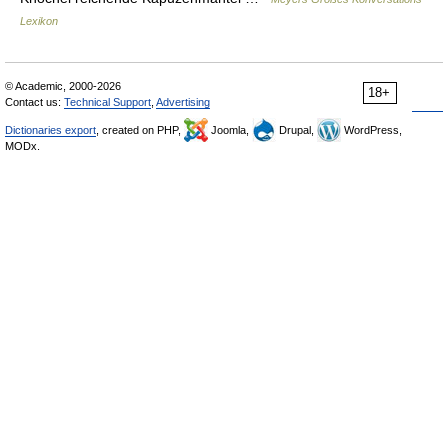
Lexikon
© Academic, 2000-2026
18+
Contact us:
Technical Support
,
Advertising
Dictionaries export
, created on PHP,
Joomla,
Drupal,
WordPress,
MODx.