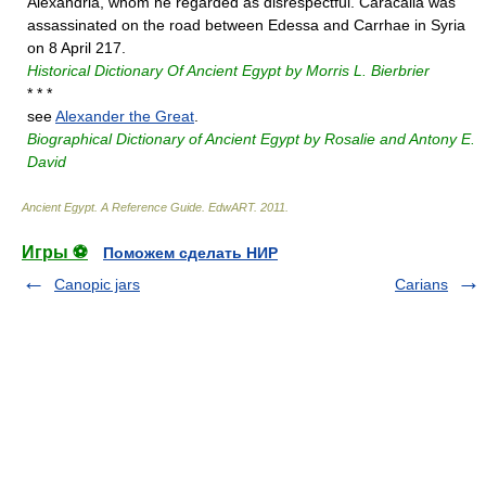
Alexandria, whom he regarded as disrespectful. Caracalla was
assassinated on the road between Edessa and Carrhae in Syria
on 8 April 217.
Historical Dictionary Of Ancient Egypt by Morris L. Bierbrier
* * *
see
Alexander the Great
.
Biographical Dictionary of Ancient Egypt by Rosalie and Antony E.
David
Ancient Egypt. A Reference Guide
.
EdwART
.
2011
.
Игры ⚽
Поможем сделать НИР
Canopic jars
Carians