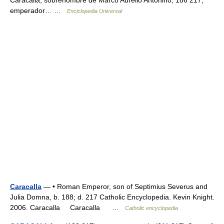
Caracalla, sobrenombre de Marco Aurelio Antonino, 186 217,
emperador… …
Enciclopedia Universal
Caracalla
— • Roman Emperor, son of Septimius Severus and
Julia Domna, b. 188; d. 217 Catholic Encyclopedia. Kevin Knight.
2006. Caracalla Caracalla …
Catholic encyclopedia