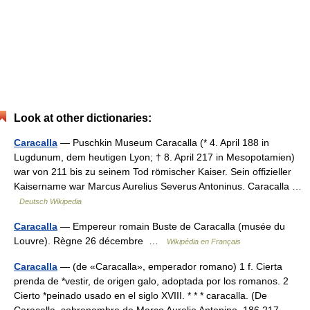
Look at other dictionaries:
Caracalla
— Puschkin Museum Caracalla (* 4. April 188 in
Lugdunum, dem heutigen Lyon; † 8. April 217 in Mesopotamien)
war von 211 bis zu seinem Tod römischer Kaiser. Sein offizieller
Kaisername war Marcus Aurelius Severus Antoninus. Caracalla …
Deutsch Wikipedia
Caracalla
— Empereur romain Buste de Caracalla (musée du
Louvre). Règne 26 décembre …
Wikipédia en Français
Caracalla
— (de «Caracalla», emperador romano) 1 f. Cierta
prenda de *vestir, de origen galo, adoptada por los romanos. 2
Cierto *peinado usado en el siglo XVIII. * * * caracalla. (De