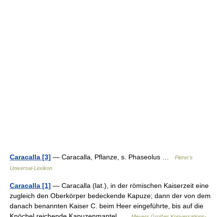
Caracalla [3]
— Caracalla, Pflanze, s. Phaseolus …
Pierer's
Universal-Lexikon
Caracalla [1]
— Caracalla (lat.), in der römischen Kaiserzeit eine
zugleich den Oberkörper bedeckende Kapuze; dann der von dem
danach benannten Kaiser C. beim Heer eingeführte, bis auf die
Knöchel reichende Kapuzenmantel …
Meyers Großes Konversations-